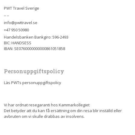
PWT Travel Sverige
– –
info@pwttravel.se
+47 950 50980
Handelsbanken Bankgiro: 596-2493
BIC: HANDSESS
IBAN: SE0760000000000861051858
Personuppgiftspolicy
Läs PWTs personuppgiftspolicy
Vi har ordnat resegaranti hos Kammarkollegiet
Det betyder att du kan få ersättning om din resa blir inställd eller
avbruten om vi skulle drabbas av insolvens.