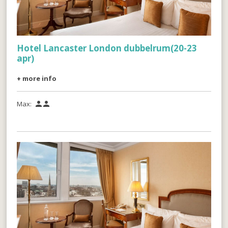
Hotel Lancaster London dubbelrum(20-23
apr)
+ more info
Max:

