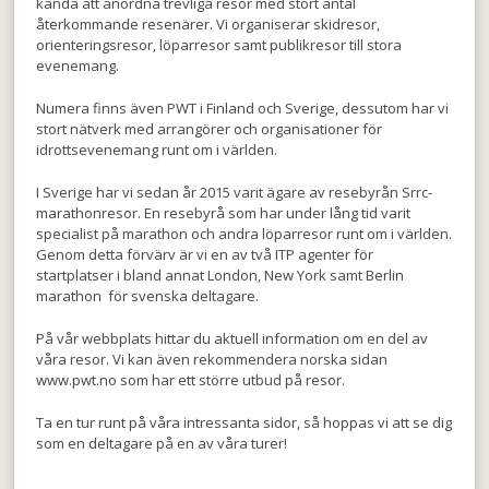
kända att anordna trevliga resor med stort antal
återkommande resenärer. Vi organiserar skidresor,
orienteringsresor, löparresor samt publikresor till stora
evenemang.
Numera finns även PWT i Finland och Sverige, dessutom har vi
stort nätverk med arrangörer och organisationer för
idrottsevenemang runt om i världen.
I Sverige har vi sedan år 2015 varit ägare av resebyrån Srrc-
marathonresor. En resebyrå som har under lång tid varit
specialist på marathon och andra löparresor runt om i världen.
Genom detta förvärv är vi en av två ITP agenter för
startplatser i bland annat London, New York samt Berlin
marathon för svenska deltagare.
På vår webbplats hittar du aktuell information om en del av
våra resor. Vi kan även rekommendera norska sidan
www.pwt.no som har ett större utbud på resor.
Ta en tur runt på våra intressanta sidor, så hoppas vi att se dig
som en deltagare på en av våra turer!