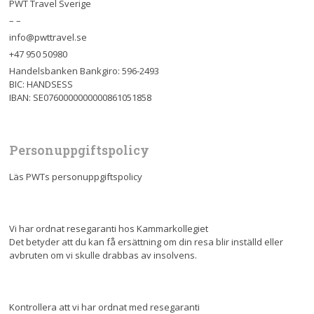
PWT Travel Sverige
– –
info@pwttravel.se
+47 950 50980
Handelsbanken Bankgiro: 596-2493
BIC: HANDSESS
IBAN: SE0760000000000861051858
Personuppgiftspolicy
Läs PWTs personuppgiftspolicy
Vi har ordnat resegaranti hos Kammarkollegiet
Det betyder att du kan få ersättning om din resa blir inställd eller
avbruten om vi skulle drabbas av insolvens.
Kontrollera att vi har ordnat med resegaranti