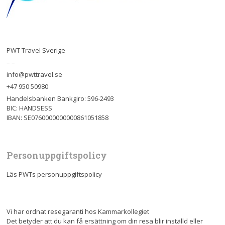
PWT Travel Sverige
– –
info@pwttravel.se
+47 950 50980
Handelsbanken Bankgiro: 596-2493
BIC: HANDSESS
IBAN: SE0760000000000861051858
Personuppgiftspolicy
Läs PWTs personuppgiftspolicy
Vi har ordnat resegaranti hos Kammarkollegiet
Det betyder att du kan få ersättning om din resa blir inställd eller