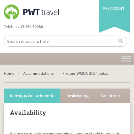
MY ACCOUNT
Telefon
+47 950 50980
Home
Accommodations
Protour WMOC 2024 paket
Rumstyp/Val av boende
Beskrivning
Faciliteter
Availability
We are sorry, this accommodation is not available to book at