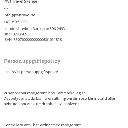
PWT Travel Sverige
– –
info@pwttravel.se
+47 950 50980
Handelsbanken Bankgiro: 596-2493
BIC: HANDSESS
IBAN: SE0760000000000861051858
Personuppgiftspolicy
Läs PWTs personuppgiftspolicy
Vi har ordnat resegaranti hos Kammarkollegiet
Det betyder att du kan få ersättning om din resa blir inställd eller
avbruten om vi skulle drabbas av insolvens.
Kontrollera att vi har ordnat med resegaranti