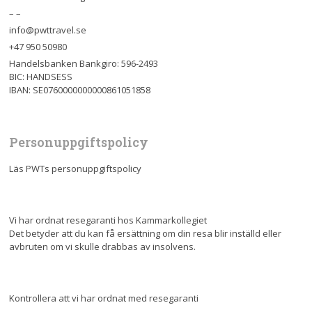
– –
info@pwttravel.se
+47 950 50980
Handelsbanken Bankgiro: 596-2493
BIC: HANDSESS
IBAN: SE0760000000000861051858
Personuppgiftspolicy
Läs PWTs personuppgiftspolicy
Vi har ordnat resegaranti hos Kammarkollegiet
Det betyder att du kan få ersättning om din resa blir inställd eller
avbruten om vi skulle drabbas av insolvens.
Kontrollera att vi har ordnat med resegaranti