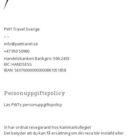
PWT Travel Sverige
– –
info@pwttravel.se
+47 950 50980
Handelsbanken Bankgiro: 596-2493
BIC: HANDSESS
IBAN: SE0760000000000861051858
Personuppgiftspolicy
Läs PWTs personuppgiftspolicy
Vi har ordnat resegaranti hos Kammarkollegiet
Det betyder att du kan få ersättning om din resa blir inställd eller