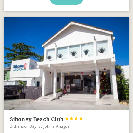
Siboney Beach Club




Dickenson Bay, St. John’s, Antigua