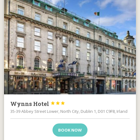
Wynns Hotel



35-39 Abbey Street Lower, North City, Dublin 1, D01 C9F8, Irland
BOOK NOW