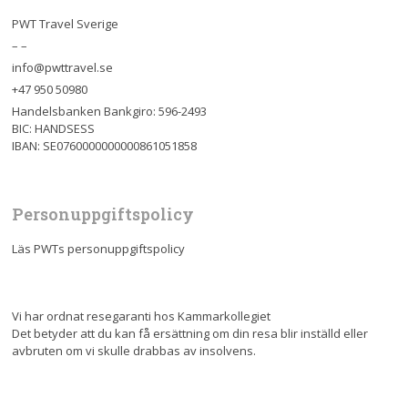
PWT Travel Sverige
– –
info@pwttravel.se
+47 950 50980
Handelsbanken Bankgiro: 596-2493
BIC: HANDSESS
IBAN: SE0760000000000861051858
Personuppgiftspolicy
Läs PWTs personuppgiftspolicy
Vi har ordnat resegaranti hos Kammarkollegiet
Det betyder att du kan få ersättning om din resa blir inställd eller
avbruten om vi skulle drabbas av insolvens.