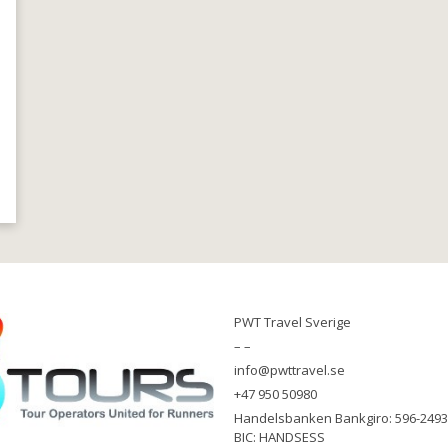
PWT Travel Sverige
– –
info@pwttravel.se
+47 950 50980
Handelsbanken Bankgiro: 596-2493
BIC: HANDSESS