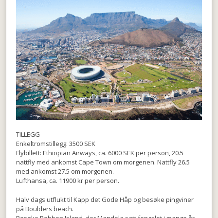
TILLEGG
Enkeltromstillegg: 3500 SEK
Flybillett: Ethiopian Airways, ca. 6000 SEK per person, 20.5
nattfly med ankomst Cape Town om morgenen. Nattfly 26.5
med ankomst 27.5 om morgenen.
Lufthansa, ca. 11900 kr per person.
Halv dags utflukt til Kapp det Gode Håp og besøke pingviner
på Boulders beach.
Besøke Robben Island, der Mandela satt fengslet i mange år.