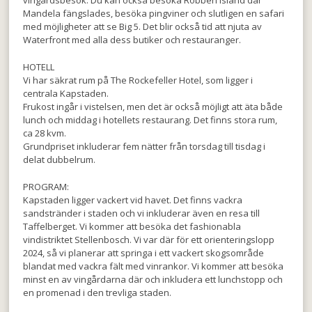
Mandela fängslades, besöka pingviner och slutligen en safari
med möjligheter att se Big 5. Det blir också tid att njuta av
Waterfront med alla dess butiker och restauranger.
HOTELL
Vi har säkrat rum på The Rockefeller Hotel, som ligger i
centrala Kapstaden.
Frukost ingår i vistelsen, men det är också möjligt att äta både
lunch och middag i hotellets restaurang. Det finns stora rum,
ca 28 kvm.
Grundpriset inkluderar fem nätter från torsdag till tisdag i
delat dubbelrum.
PROGRAM:
Kapstaden ligger vackert vid havet. Det finns vackra
sandstränder i staden och vi inkluderar även en resa till
Taffelberget. Vi kommer att besöka det fashionabla
vindistriktet Stellenbosch. Vi var där för ett orienteringslopp
2024, så vi planerar att springa i ett vackert skogsområde
blandat med vackra fält med vinrankor. Vi kommer att besöka
minst en av vingårdarna där och inkludera ett lunchstopp och
en promenad i den trevliga staden.