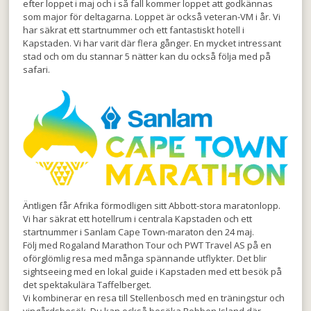
efter loppet i maj och i så fall kommer loppet att godkännas
som major för deltagarna. Loppet är också veteran-VM i år. Vi
har säkrat ett startnummer och ett fantastiskt hotell i
Kapstaden. Vi har varit där flera gånger. En mycket intressant
stad och om du stannar 5 nätter kan du också följa med på
safari.
Äntligen får Afrika förmodligen sitt Abbott-stora maratonlopp.
Vi har säkrat ett hotellrum i centrala Kapstaden och ett
startnummer i Sanlam Cape Town-maraton den 24 maj.
Följ med Rogaland Marathon Tour och PWT Travel AS på en
oförglömlig resa med många spännande utflykter. Det blir
sightseeing med en lokal guide i Kapstaden med ett besök på
det spektakulära Taffelberget.
Vi kombinerar en resa till Stellenbosch med en träningstur och
vingårdsbesök. Du kan också besöka Robben Island där