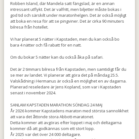
Robben Island, där Mandela satt fängslad, är en annan
intressant utflykt. Det är valfritt, men biljetter måste bokas i
god tid och särskilt under maratonhelgen. Det är också möjligt
att boka en resa för att se pingviner. Det är cirka 90 minuters
bilresa från hotellet.
Vi har planerat 5 nätter i Kapstaden, men du kan också bo
bara 4 nätter och få rabatt för en natt.
Om du bokar 5 nätter kan du också åka på safari.
Det är 2 timmars bilresa från Kapstaden, men samtidigt får du
se mer av landet. Vi planerar att göra det på måndag 25.5.
Valskådning i Hermanus är också en möjlighet en av dagarna.
Planerad reseledare är Jens Kopland, som var i Kapstaden
senast i november 2024.
SANLAM KAPSTADEN MARATHON SÖNDAG 24 MAJ
År 2026 kommer Kapstadens maraton med största sannolikhet
att vara det åttonde stora Abbott-maratonet.
Detta kommer att avgöras efter loppet i maj och deltagarna
kommer då att godkännas som ett stort lopp.
År 2025 var det över 24 000 deltagare.