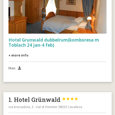
Hotel Grunwald dubbelrum(komboresa m
Toblach 24 jan-4 feb)
+ more info
Max:

1. Hotel Grünwald




via bresadola, 3 - Val di Fiemme 38033 Cavalese