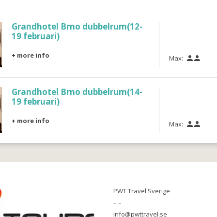
Grandhotel Brno dubbelrum(12-
19 februari)
+ more info
Max:


Grandhotel Brno dubbelrum(14-
19 februari)
+ more info
Max:


PWT Travel Sverige
– –
info@pwttravel.se