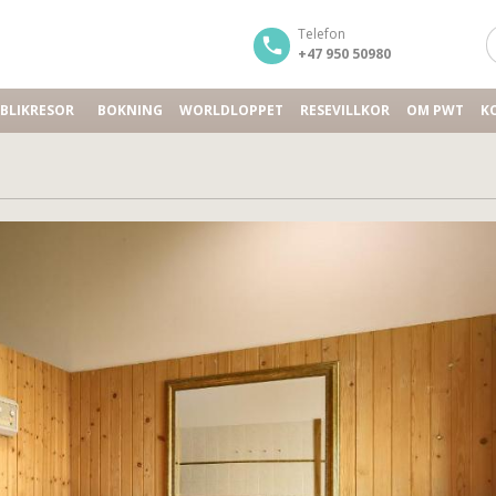
Telefon
+47 950 50980
BLIKRESOR
BOKNING
WORLDLOPPET
RESEVILLKOR
OM PWT
K