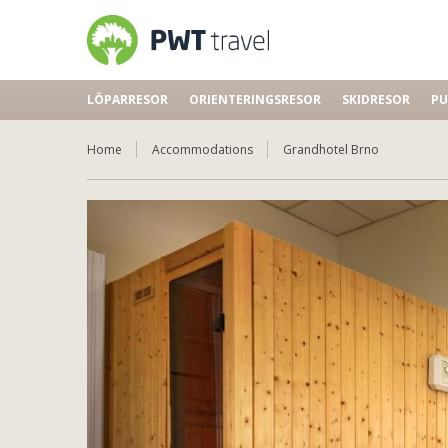
LÖPARRESOR
ORIENTERINGSRESOR
SKIDRESOR
PU
Home
Accommodations
Grandhotel Brno