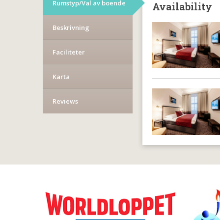
Rumstyp/Val av boende
Availability
Beskrivning
Faciliteter
Karta
Reviews