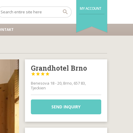
MY ACCOUNT
ONTAKT
Grandhotel Brno




Benesova 18 - 20, Brno, 657 83,
Tjeckien
SEND INQUIRY