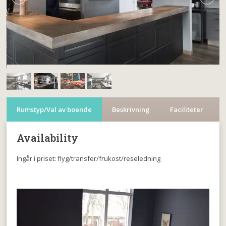
Rumstyp/Val av boende
Beskrivning
Faciliteter
Availability
Ingår i priset: flyg/transfer/frukost/reseledning