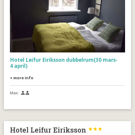
Hotel Leifur Eiriksson dubbelrum(30 mars-
4 april)
+ more info
Max:


Hotel Leifur Eiriksson


