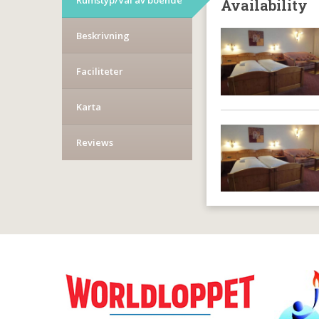
Rumstyp/Val av boende
Availability
Beskrivning
Faciliteter
Karta
Reviews