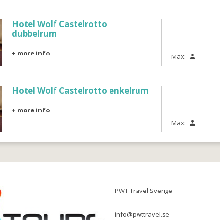
Hotel Wolf Castelrotto
dubbelrum
+ more info
Max:

Hotel Wolf Castelrotto enkelrum
+ more info
Max:

PWT Travel Sverige
– –
info@pwttravel.se