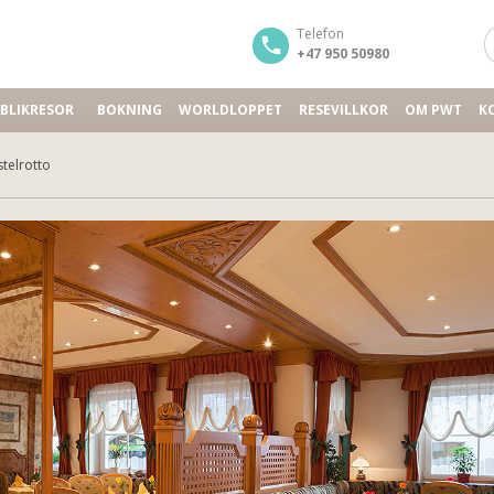
Telefon
+47 950 50980
BLIKRESOR
BOKNING
WORLDLOPPET
RESEVILLKOR
OM PWT
K
stelrotto