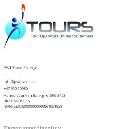
PWT Travel Sverige
– –
info@pwttravel.se
+47 950 50980
Handelsbanken Bankgiro: 596-2493
BIC: HANDSESS
IBAN: SE0760000000000861051858
Personuppgiftspolicy