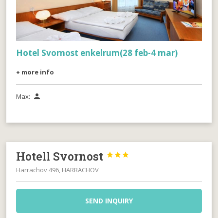
Hotel Svornost enkelrum(28 feb-4 mar)
+ more info
Max:

Hotell Svornost



Harrachov 496, HARRACHOV
SEND INQUIRY