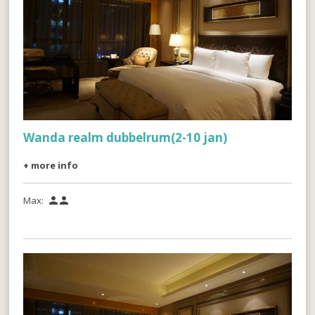
Wanda realm dubbelrum(2-10 jan)
+ more info
Max:

