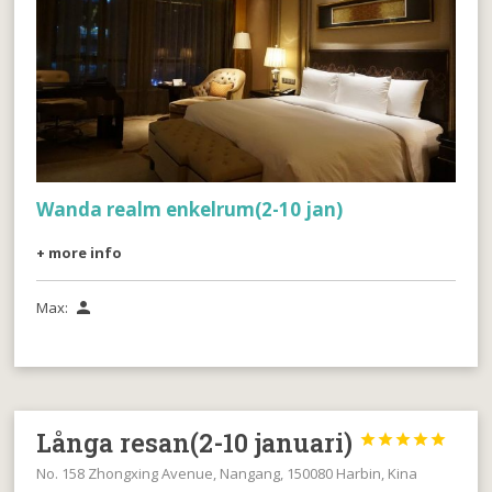
Wanda realm enkelrum(2-10 jan)
+ more info
Max:

Långa resan(2-10 januari)





No. 158 Zhongxing Avenue, Nangang, 150080 Harbin, Kina