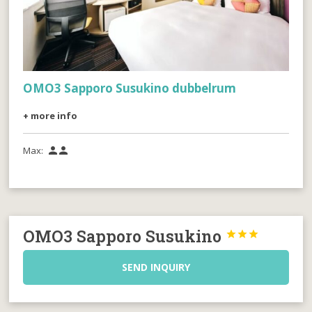
OMO3 Sapporo Susukino dubbelrum
+ more info
Max:


OMO3 Sapporo Susukino



SEND INQUIRY