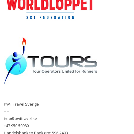
PWT Travel Sverige
– –
info@pwttravel.se
+47 950 50980
Handelsbanken Bankgiro: 596-2493