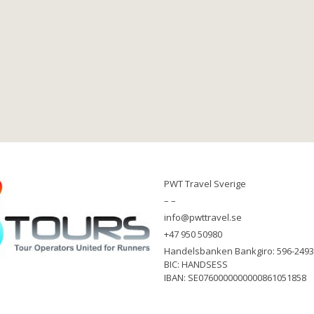
PWT Travel Sverige
– –
info@pwttravel.se
+47 950 50980
Handelsbanken Bankgiro: 596-2493
BIC: HANDSESS
IBAN: SE0760000000000861051858