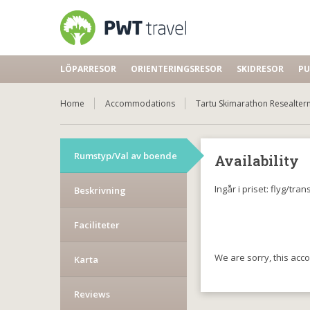
LÖPARRESOR
ORIENTERINGSRESOR
SKIDRESOR
PU
Home
Accommodations
Tartu Skimarathon Resealtern
Rumstyp/Val av boende
Availability
Ingår i priset: flyg/tr
Beskrivning
Faciliteter
We are sorry, this acc
Karta
Reviews