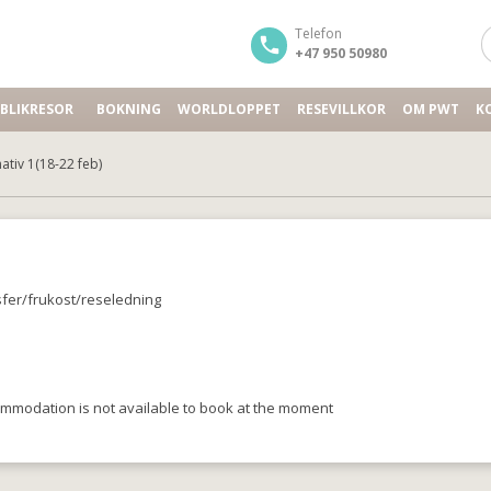
Telefon
+47 950 50980
BLIKRESOR
BOKNING
WORLDLOPPET
RESEVILLKOR
OM PWT
K
ativ 1(18-22 feb)
ansfer/frukost/reseledning
ommodation is not available to book at the moment