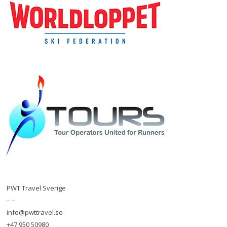
PWT Travel Sverige
– –
info@pwttravel.se
+47 950 50980