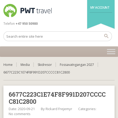
MY ACCOUNT
Telefon
+47 950 50980
Home
Media
Skidresor
Fossavatngangan 2027
6677C223C1E74F8F991D207CCCCC81C2800
6677C223C1E74F8F991D207CCCC
C81C2800
Date: 2020-09-21
By
Rickard Frejemyr
Categories:
No comments