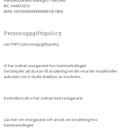
Handelsbanken Bankgiro: 596-2493
BIC: HANDSESS
IBAN: SE0760000000000861051858
Personuppgiftspolicy
Läs PWTs personuppgiftspolicy
Vi har ordnat resegaranti hos Kammarkollegiet
Det betyder att du kan få ersättning om din resa blir inställd eller
avbruten om vi skulle drabbas av insolvens.
Kontrollera att vi har ordnat med resegaranti
Läs mer om resegaranti och ansök om ersättning hos
Kammarkollegiet