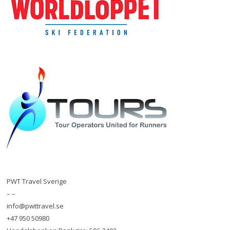
PWT Travel Sverige
– –
info@pwttravel.se
+47 950 50980