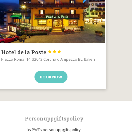
Hotel de la Poste



Piazza Roma, 14, 32043 Cortina d'Ampezzo BL, Italien
BOOK NOW
Personuppgiftspolicy
Läs PWTs personuppgiftspolicy