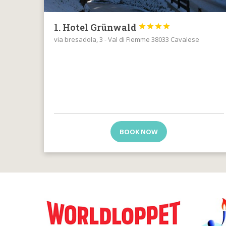
1. Hotel Grünwald




via bresadola, 3 - Val di Fiemme 38033 Cavalese
BOOK NOW