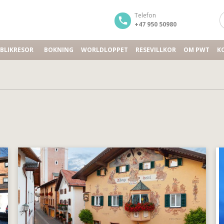
Telefon
+47 950 50980
BLIKRESOR
BOKNING
WORLDLOPPET
RESEVILLKOR
OM PWT
K