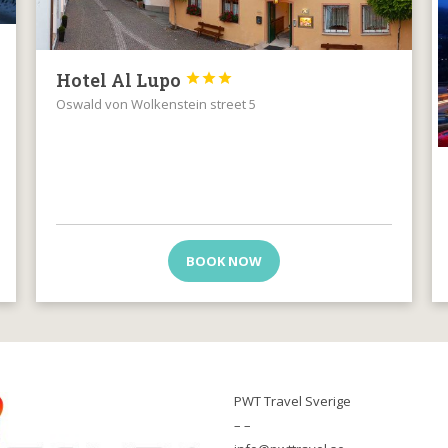
Hotel Al Lupo



Oswald von Wolkenstein street 5
BOOK NOW
PWT Travel Sverige
– –