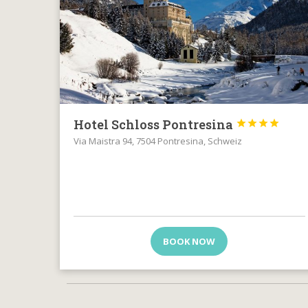
Hotel Schloss Pontresina




Via Maistra 94, 7504 Pontresina, Schweiz
BOOK NOW