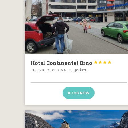
Hotel Continental Brno




Husova 16, Brno, 602 00, Tjeckien
BOOK NOW