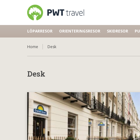
LÖPARRESOR
ORIENTERINGSRESOR
SKIDRESOR
PU
Home
Desk
Desk