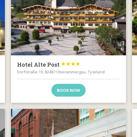
Hotel Alte Post




Dorfstraße 19, 82487 Oberammergau, Tyskland
BOOK NOW