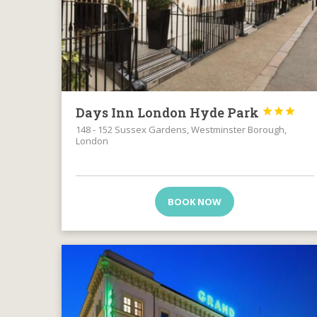
Days Inn London Hyde Park



148 - 152 Sussex Gardens, Westminster Borough,
London
BOOK NOW