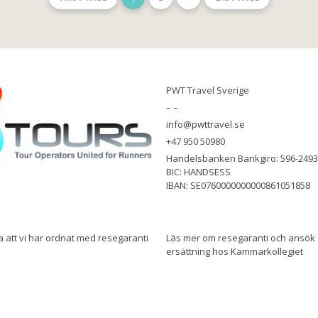
PWT Travel Sverige
– –
info@pwttravel.se
+47 950 50980
Handelsbanken Bankgiro: 596-2493
BIC: HANDSESS
IBAN: SE0760000000000861051858
a att vi har ordnat med resegaranti
Läs mer om resegaranti och ansök
ersättning hos Kammarkollegiet