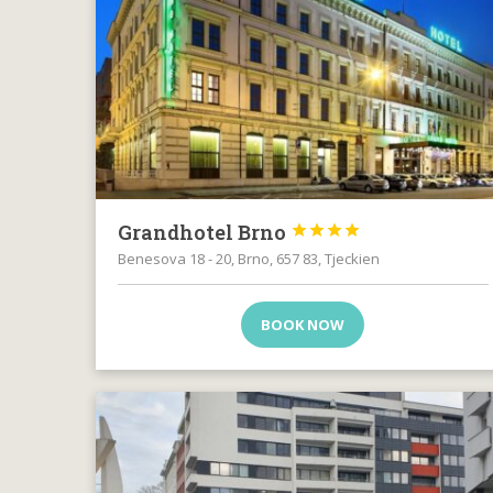
Grandhotel Brno




Benesova 18 - 20, Brno, 657 83, Tjeckien
BOOK NOW