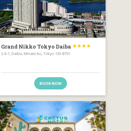
Grand Nikko Tokyo Daiba




2-6-1, Daiba, Minato-ku, Tokyo 135-8701
BOOK NOW