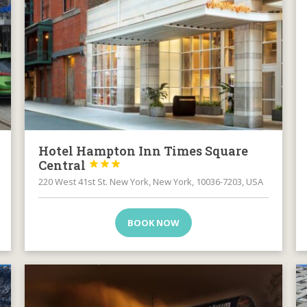
Hotel Hampton Inn Times Square
Central



220 West 41st St. New York, New York, 10036-7203, USA
BOOK NOW