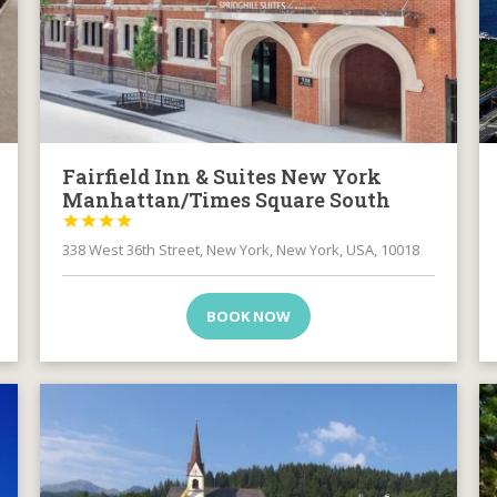
Fairfield Inn & Suites New York
Manhattan/Times Square South




338 West 36th Street, New York, New York, USA, 10018
BOOK NOW