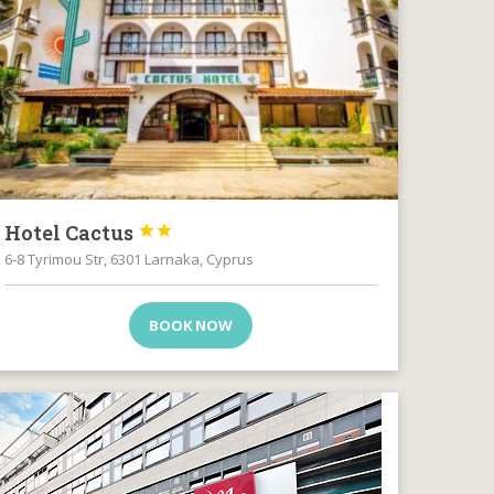
Hotel Cactus


6-8 Tyrimou Str, 6301 Larnaka, Cyprus
BOOK NOW