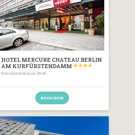
HOTEL MERCURE CHATEAU BERLIN
AM KURFÜRSTENDAMM




Knesebeckstrasse 38-49
BOOK NOW