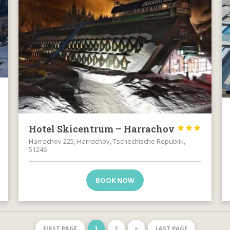
Hotel Skicentrum – Harrachov



Harrachov 225, Harrachov, Tschechische Republik,
51246
BOOK NOW
FIRST PAGE
1
2
>
LAST PAGE